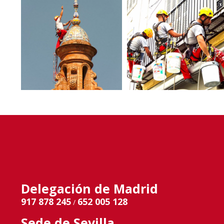
Delegación de Madrid
917 878 245
652 005 128
/
Sede de Sevilla