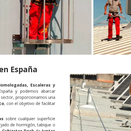
 en España
Homologadas, Escaleras y
España y podemos abarcar
el sector, proporcionamos una
co
, con el objetivo de facilitar
das
sobre cualquier superficie
rjado de hormigón, tabique o
,
Cubiertas Deck
de
Juntas