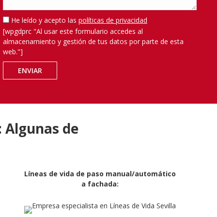
He leído y acepto las
políticas de privacidad
Por
[wpgdprc "Al usar este formulario accedes al
favor,
almacenamiento y gestión de tus datos por parte de esta
deja
web."]
este
campo
vacío.
: Algunas de
Líneas de vida de paso manual/automático
a fachada: