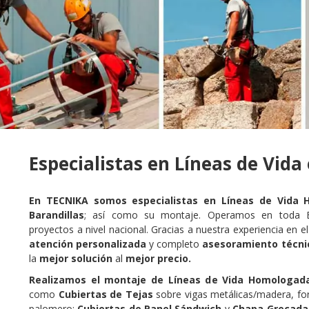
Especialistas en Líneas de Vida
En TECNIKA somos especialistas en Líneas de Vida 
Barandillas
; así como su montaje. Operamos en toda 
proyectos a nivel nacional. Gracias a nuestra experiencia en 
atención personalizada
y completo
asesoramiento técni
la
mejor solución
al
mejor precio.
Realizamos el montaje de Líneas de Vida Homologa
como
Cubiertas de Tejas
sobre vigas metálicas/madera, fo
palomero;
Cubiertas de Panel Sándwich
y
Chapa Grecada